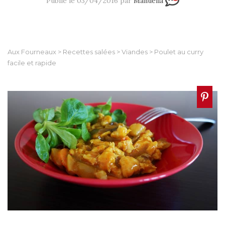
Publié le 03/04/2016 par
Manuella
Aux Fourneaux
>
Recettes salées
>
Viandes
>
Poulet au curry
facile et rapide