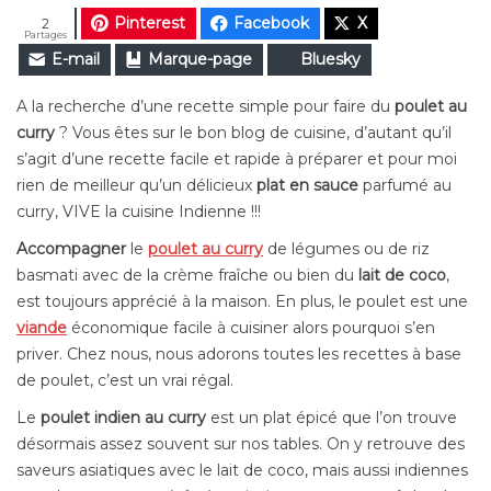
Pinterest
Facebook
X
2
Partages
E-mail
Marque-page
Bluesky
A la recherche d’une recette simple pour faire du
poulet au
curry
? Vous êtes sur le bon blog de cuisine, d’autant qu’il
s’agit d’une recette facile et rapide à préparer et pour moi
rien de meilleur qu’un délicieux
plat en sauce
parfumé au
curry, VIVE la cuisine Indienne !!!
Accompagner
le
poulet au curry
de légumes ou de riz
basmati avec de la crème fraîche ou bien du
lait de coco
,
est toujours apprécié à la maison. En plus, le poulet est une
viande
économique facile à cuisiner alors pourquoi s’en
priver. Chez nous, nous adorons toutes les recettes à base
de poulet, c’est un vrai régal.
Le
poulet indien au curry
est un plat épicé que l’on trouve
désormais assez souvent sur nos tables.
On y retrouve des
saveurs asiatiques avec le lait de coco, mais aussi indiennes