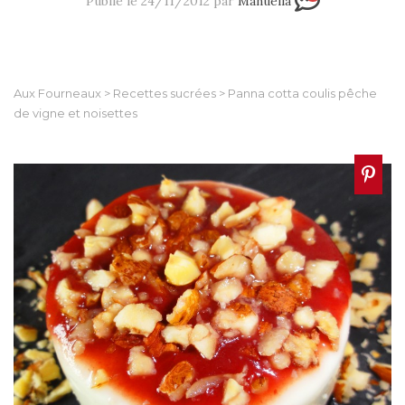
Publié le 24/11/2012 par
Manuella
Aux Fourneaux
>
Recettes sucrées
>
Panna cotta coulis pêche
de vigne et noisettes