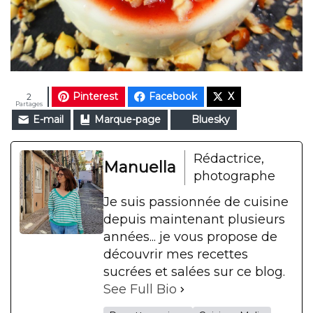
Pinterest
Facebook
X
2
Partages
E-mail
Marque-page
Bluesky
Rédactrice,
Manuella
photographe
Je suis passionnée de cuisine
depuis maintenant plusieurs
années... je vous propose de
découvrir mes recettes
sucrées et salées sur ce blog.
See Full Bio