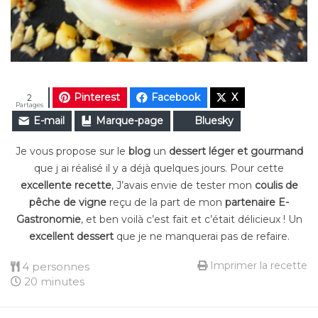
Pinterest
Facebook
X
2
Partages
E-mail
Marque-page
Bluesky
Je vous propose sur le
blog
un
dessert léger et gourmand
que j ai réalisé il y a déjà quelques jours. Pour cette
excellente recette
, J’avais envie de tester mon
coulis de
pêche de vigne
reçu de la part de mon
partenaire E-
Gastronomie
, et ben voilà c’est fait et c’était délicieux ! Un
excellent dessert
que je ne manquerai pas de refaire.
Imprimer la recette
4 personnes
20 minutes