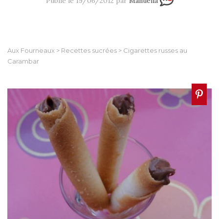
Publié le 19/06/2012 par
Manuella
Aux Fourneaux
>
Recettes sucrées
>
Cigarettes russes au
Carambar