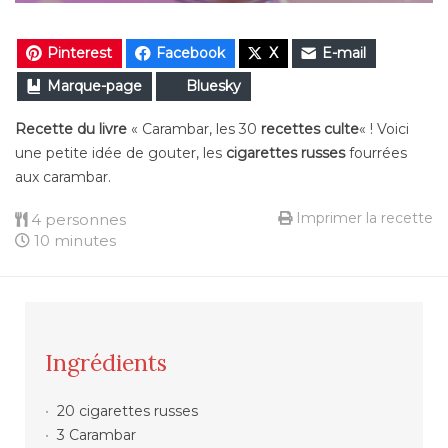
Pinterest
Facebook
X
E-mail
Marque-page
Bluesky
Recette du livre
« Carambar, les 30
recettes culte
« ! Voici
une petite idée de gouter, les
cigarettes russes
fourrées
aux carambar.
Imprimer la recette
4 personnes
10 minutes
Ingrédients
20 cigarettes russes
3 Carambar