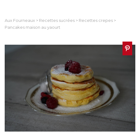
Aux Fourneaux
>
Recettes sucrées
>
Recettes crepes
>
Pancakes maison au yaourt