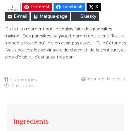
Pinterest
Facebook
X
1
Partages
E-mail
Marque-page
Bluesky
Ça fait un moment que je voulais faire des
pancakes
maison
! Des
pancakes au yaourt
humm une tuerie. Tout le
monde a trouvé qu’il n’y en avait pas assez !!! Tu m’ étonnes
. Vous pouvez les servir avec du chocolat, de la confiture, du
sirop d’érable… c’est aussi très bon.
Imprimer la recette
4 personnes
10 minutes
Ingrédients