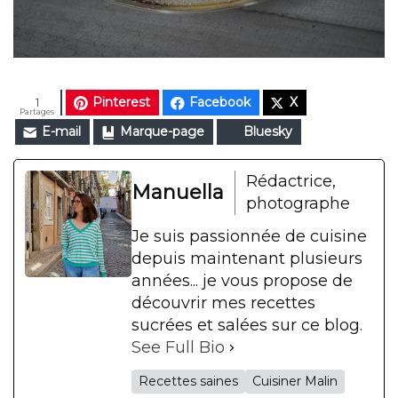
Pinterest
Facebook
X
1
Partages
E-mail
Marque-page
Bluesky
Rédactrice,
Manuella
photographe
Je suis passionnée de cuisine
depuis maintenant plusieurs
années... je vous propose de
découvrir mes recettes
sucrées et salées sur ce blog.
See Full Bio
Recettes saines
Cuisiner Malin