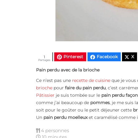
Pinterest
Facebook
X
1
Partages
Pain perdu avec de la brioche
Ce n’est pas une
recette de cuisine
que je vous 
brioche
pour
faire du pain perdu
, c’est carrém
Pâtissier
je suis tombée sur le
pain perdu façon
comme j’ai beaucoup de
pommes
, je me suis 
soit pour le go
û
ter ou le petit déjeuner cette
b
Un
pain perdu moelleux
et caramélisé comme il 
4 personnes
10 minutes