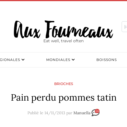
Eat well, travel often
GIONALES
MONDIALES
BOISSONS
BRIOCHES
Pain perdu pommes tatin
56
Publié le 14/11/2013 par
Manuella