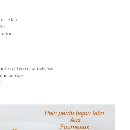
t le lait
êle
aration
antes et bien caramélisées
oche perdue
 !