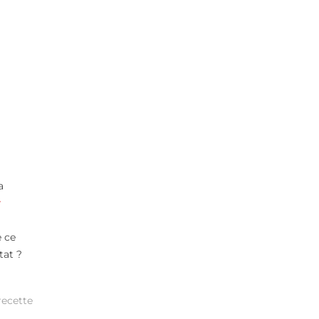
a
r
e ce
tat ?
recette