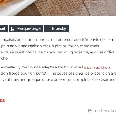
ail
Marque-page
Bluesky
s françaises qui sentent bon et qui donnent aussitôt envie de se me
e
pain de viande maison
est un plat au four simple mais
plus irrésistible ? Il demande peu d’ingrédients, aucune difficult
nche.
e meilleur, c’est qu’il s’adapte à tout comme l
e pain au thon
:
ion froide pour un buffet. Il ne coûte pas cher, se prépare en av
on veut cuisiner quelque chose de bon, de complet, et de vraimen
nne
Imprimer la 