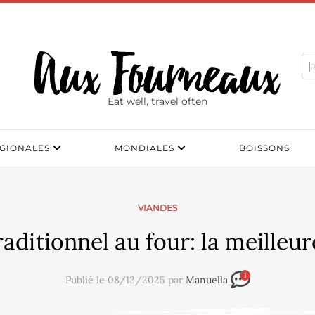
Eat well, travel often
GIONALES
MONDIALES
BOISSONS
VIANDES
raditionnel au four: la meilleu
1
Publié le 08/12/2025 par
Manuella