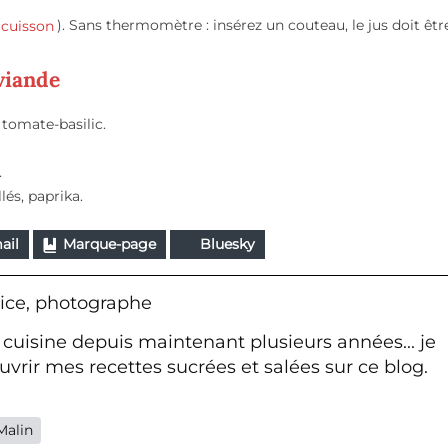
cuisson
). Sans thermomètre : insérez un couteau, le jus doit être
viande
 tomate-basilic.
.
és, paprika.
ail
Marque-page
Bluesky
ice, photographe
 cuisine depuis maintenant plusieurs années... je
vrir mes recettes sucrées et salées sur ce blog.
Malin