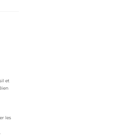
il et
 Bien
er les
.