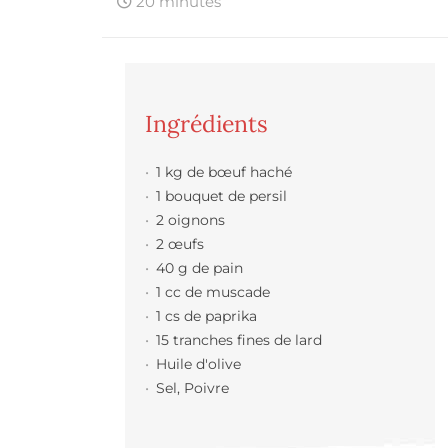
20 minutes
Ingrédients
1 kg de bœuf haché
1 bouquet de persil
2 oignons
2 œufs
40 g de pain
1 cc de muscade
1 cs de paprika
15 tranches fines de lard
Huile d'olive
Sel, Poivre