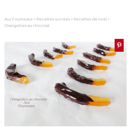
Aux Fourneaux
>
Recettes sucrées
>
Recettes de noël
>
Orangettes au chocolat