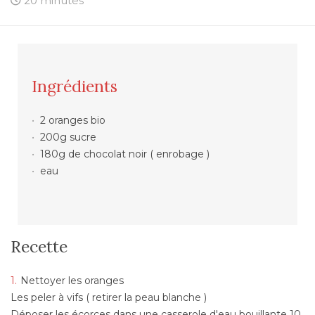
20 minutes
Ingrédients
2 oranges bio
200g sucre
180g de chocolat noir ( enrobage )
eau
Recette
Nettoyer les oranges
Les peler à vifs ( retirer la peau blanche )
Déposer les écorces dans une casserole d'eau bouillante 10