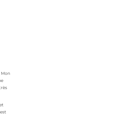
. Mon
ne
très
et
est