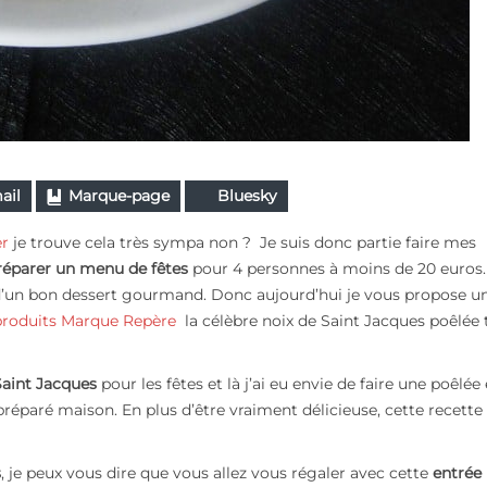
ail
Marque-page
Bluesky
er
je trouve cela très sympa non ? Je suis donc partie faire mes
réparer un menu de fêtes
pour 4 personnes à moins de 20 euros
d’un bon dessert gourmand. Donc aujourd’hui je vous propose u
produits Marque Repère
la célèbre noix de Saint Jacques poêlée 
Saint Jacques
pour les fêtes et là j’ai eu envie de faire une poêlée 
éparé maison. En plus d’être vraiment délicieuse, cette recette 
s
, je peux vous dire que vous allez vous régaler avec cette
entrée