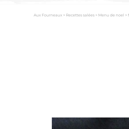
Aux Fourneaux
>
Recettes salées
>
Menu de noel
>