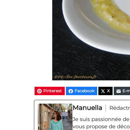
Pinterest
Facebook
X
E-m
Manuella
Rédactr
Je suis passionnée de
vous propose de décou