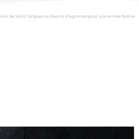
Noix de Saint Jacques au beurre d’agrumes pour une entrée festive