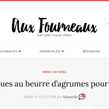
Eat well, travel often
GIONALES
MONDIALES
BOISSONS
MENU DE NOEL
ques au beurre d’agrumes pour 
36
Publié le 17/12/2014 par
Manuella