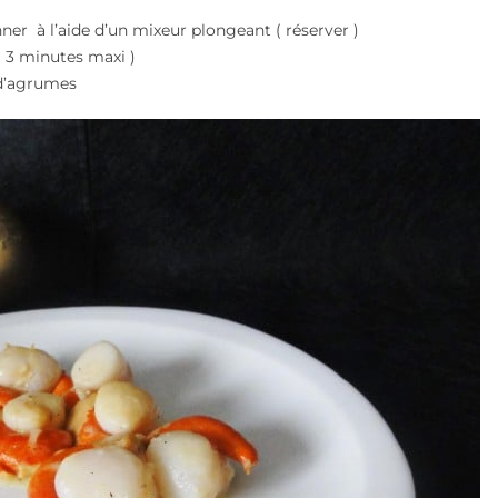
er à l’aide d’un mixeur plongeant ( réserver )
 à 3 minutes maxi )
 d’agrumes