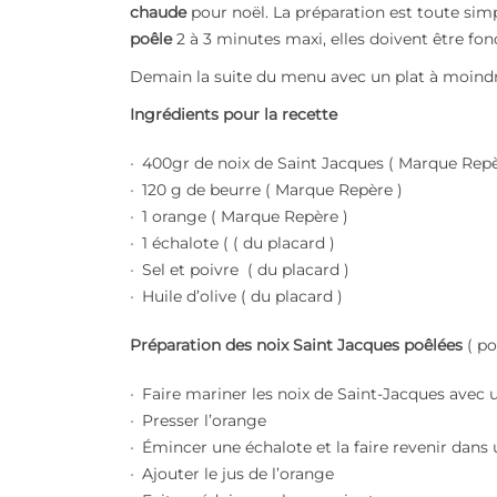
chaude
pour noël. La préparation est toute simp
poêle
2 à 3 minutes maxi, elles doivent être fo
Demain la suite du menu avec un plat à moindre
Ingrédients
pour la recette
400gr de noix de Saint Jacques ( Marque Repè
120 g de beurre ( Marque Repère )
1 orange ( Marque Repère )
1 échalote ( ( du placard )
Sel et poivre ( du placard )
Huile d’olive ( du placard )
Préparation des noix Saint Jacques poêlées
( po
Faire mariner les noix de Saint-Jacques avec u
Presser l’orange
Émincer une échalote et la faire revenir dans
Ajouter le jus de l’orange