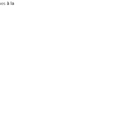
ues
à la