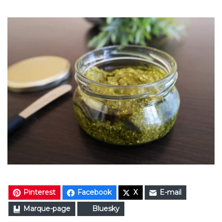
Pinterest
Facebook
X
E-mail
Marque-page
Bluesky