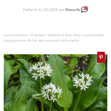
3
Publié le 12/03/2026 par
Manuella
Aux Fourneaux
>
Pratique
>
Aliment et Bien-être
>
Les bienfaits
insoupçonnés de l’ail des ours pour votre santé