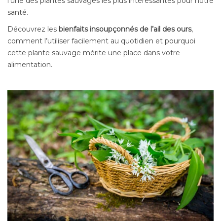
l’une des plantes sauvages les plus intéressantes pour notre
santé.
Découvrez les
bienfaits insoupçonnés de l’ail des ours
,
comment l’utiliser facilement au quotidien et pourquoi
cette plante sauvage mérite une place dans votre
alimentation.