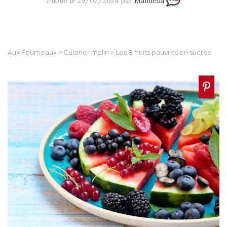
Publié le 29/02/2024 par
Manuella
Aux Fourneaux
>
Cuisiner malin
>
Les 8 fruits pauvres en sucres