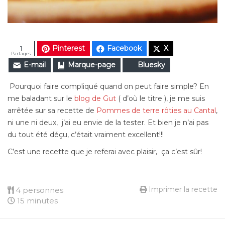
Pinterest
Facebook
X
1
Partages
E-mail
Marque-page
Bluesky
Pourquoi faire compliqué quand on peut faire simple? En
me baladant sur le
blog de Gut
( d’où le titre ), je me suis
arrêtée sur sa recette de
Pommes de terre rôties au Cantal
,
ni une ni deux, j’ai eu envie de la tester. Et bien je n’ai pas
du tout été déçu, c’était vraiment excellent!!!
C’est une recette que je referai avec plaisir, ça c’est sûr!
Imprimer la recette
4 personnes
15 minutes