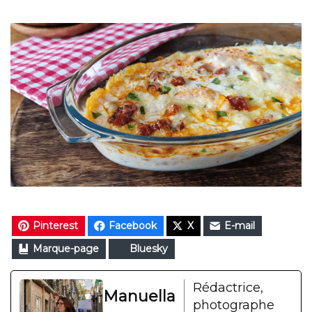
Pinterest
Facebook
X
E-mail
Marque-page
Bluesky
Rédactrice,
Manuella
photographe