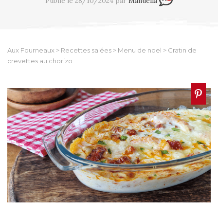
Publié le 28/10/2024 par
Manuella
Aux Fourneaux
>
Recettes salées
>
Menu de noel
>
Gratin de
crevettes au chorizo