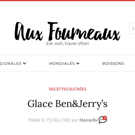
Eat well, travel often
GIONALES
MONDIALES
BOISSONS
RECETTES SUCRÉES
Glace Ben&Jerry’s
8
Publié le 27/04/2012 par
Manuella