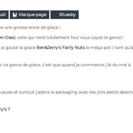
ail
Marque-page
Bluesky
 une grosse envie de glace !
en-Dasz
, celle qui rend totalement fou! vous voyez le genre !
 j ai gouté la glace
Ben&Jerry’s
Fairly Nuts
le méga pot ( tant qu’à
ec ce genre de glace, c’est que quand je commence j’ai du mal à
ueuse et surtout j’adore le packaging avec ses jolis petits dessin
ry’s
?