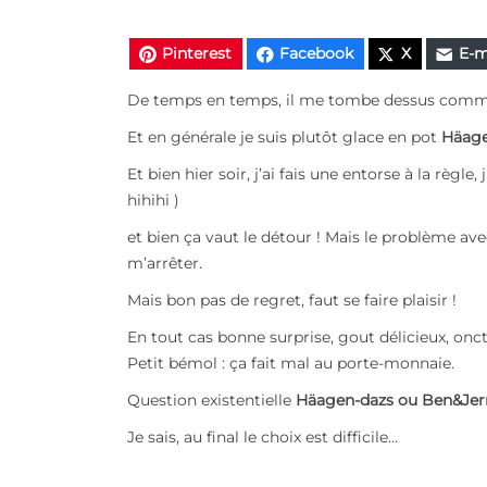
Pinterest
Facebook
X
E-m
De temps en temps, il me tombe dessus comme
Et en générale je suis plutôt glace en pot
Häag
Et bien hier soir, j’ai fais une entorse à la règle,
hihihi )
et bien ça vaut le détour ! Mais le problème av
m’arrêter.
Mais bon pas de regret, faut se faire plaisir !
En tout cas bonne surprise, gout délicieux, onct
Petit bémol : ça fait mal au porte-monnaie.
Question existentielle
Häagen-dazs
ou
Ben&Jer
Je sais, au final le choix est difficile…