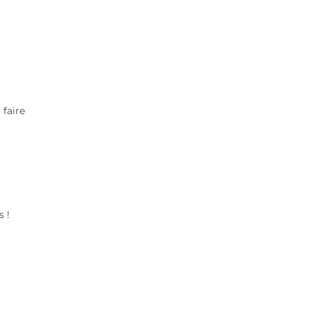
 faire
s !