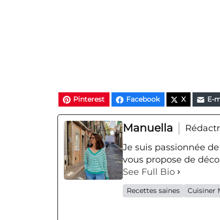
Pinterest
Facebook
X
E-m
Manuella
Rédactr
Je suis passionnée de
vous propose de décou
See Full Bio
Recettes saines
Cuisiner 