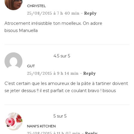
CHRYSTEL
25/08/2015 à 7 h 40 min -
Reply
Atrocement irrésistible ton moelleux. On adore
bisous Manuella
4.5
sur
5
GUT
25/08/2015 à 9 h 14 min -
Reply
C’est certain que les amoureux de la pâte à tartiner doivent
se jeter dessus !! il est parfait ce coulant bravo ! bisous
5
sur
5
NANI'S KITCHEN
25/08/2015 à 11 h 07 min -
Reply