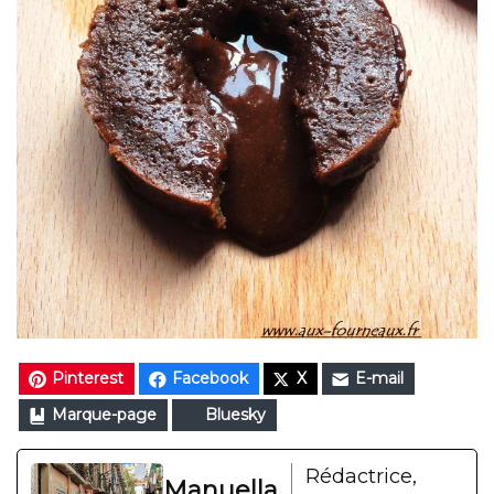
Pinterest
Facebook
X
E-mail
Marque-page
Bluesky
Rédactrice,
Manuella