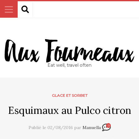
Eat well, travel often
GLACE ET SORBET
Esquimaux au Pulco citron
11
Publié le 02/08/2016 par
Manuella