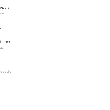
me
. J’ai
pes
t
a bonne
es
recette