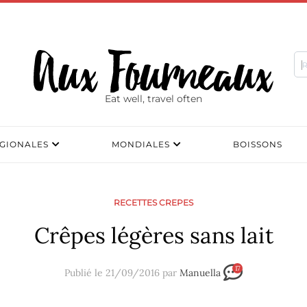
Eat well, travel often
GIONALES
MONDIALES
BOISSONS
RECETTES CREPES
Crêpes légères sans lait
17
Publié le 21/09/2016 par
Manuella