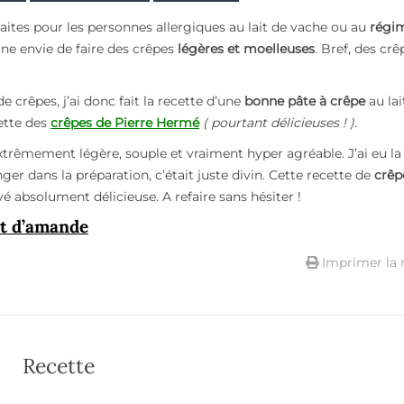
faites pour les personnes allergiques au lait de vache ou au
régi
ne envie de faire des crêpes
légères et moelleuses
. Bref, des
crê
e crêpes, j’ai donc fait la recette d’une
bonne pâte à crêpe
au lai
ette des
crêpes de Pierre Hermé
( pourtant délicieuses ! ).
extrêmement légère, souple et vraiment hyper agréable. J’ai eu l
nger
dans la préparation, c’était juste divin. Cette recette de
crêp
vé absolument délicieuse. A refaire sans hésiter !
it d’amande
Imprimer la 
Recette