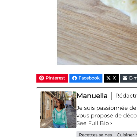
Pinterest
Facebook
X
E-m
Manuella
Rédactr
Je suis passionnée de
vous propose de décou
See Full Bio
Recettes saines
Cuisiner 