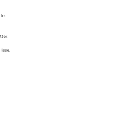
 les
tter.
lisse.
n