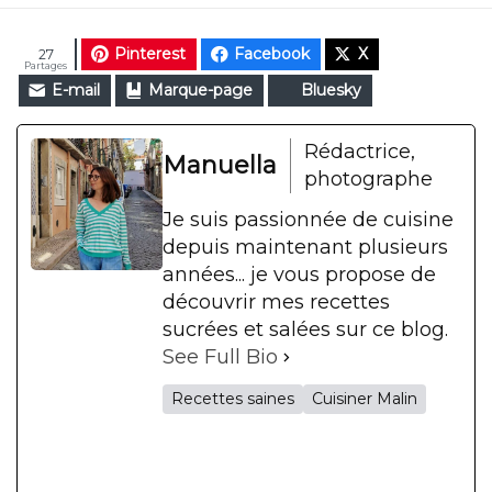
Pinterest
Facebook
X
27
Partages
E-mail
Marque-page
Bluesky
Rédactrice,
Manuella
photographe
Je suis passionnée de cuisine
depuis maintenant plusieurs
années... je vous propose de
découvrir mes recettes
sucrées et salées sur ce blog.
See Full Bio
Recettes saines
Cuisiner Malin