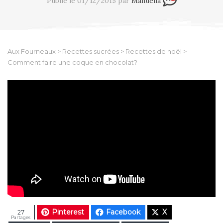
Publié le 01/12/2015 par
Manuella
Aux Fourneaux
>
Recettes sucrées
>
Recettes de noël
>
Comment faire une coque en chocolat?
Pinterest
Facebook
X
27
Partages