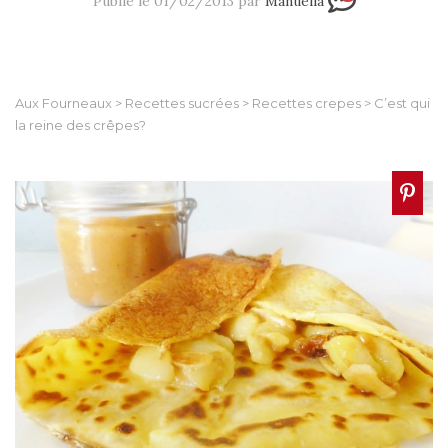
Publié le 01/02/2013 par
Manuella
Aux Fourneaux
>
Recettes sucrées
>
Recettes crepes
>
C’est qui
la reine des crêpes?