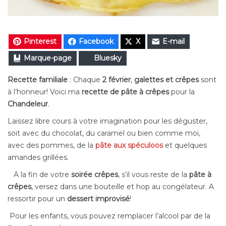
Pinterest
Facebook
X
E-mail
Marque-page
Bluesky
Recette familiale
: Chaque
2 février
,
galettes et crêpes
sont
à l’honneur! Voici ma
recette de pâte à crêpes
pour la
Chandeleur
.
Laissez libre cours à votre imagination pour les déguster,
soit avec du chocolat, du caramel ou bien comme moi,
avec des pommes, de la
pâte aux spéculoos
et quelques
amandes grillées.
A la fin de votre
soirée crêpes
, s’il vous reste de la
pâte à
crêpes
, versez dans une bouteille et hop au congélateur. A
ressortir pour un
dessert improvisé
!
Pour les enfants, vous pouvez remplacer l’alcool par de la