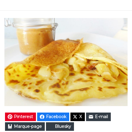
Pinterest
Facebook
X
E-mail
Marque-page
Bluesky