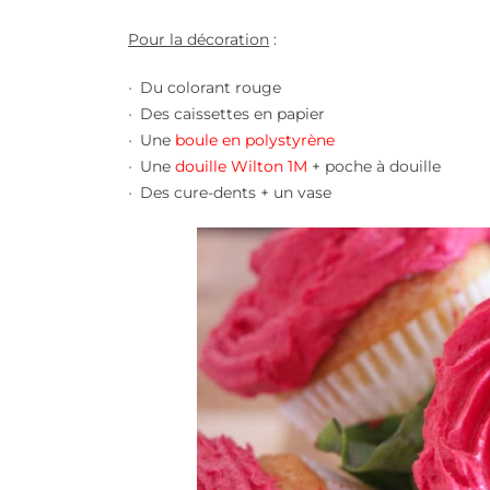
Pour la décoration
:
Du colorant rouge
Des caissettes en papier
Une
boule en polystyrène
Une
douille Wilton 1M
+ poche à douille
Des
cure-dents + un vase