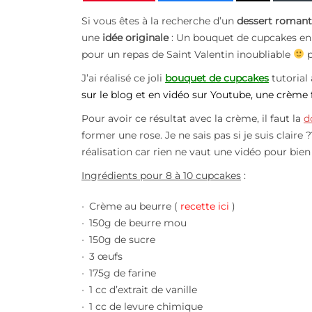
Si vous êtes à la recherche d’un
dessert
romant
une
idée originale
: Un bouquet de cupcakes en
pour un repas de Saint Valentin inoubliable
p
J’ai réalisé ce joli
bouquet de cupcakes
tutorial
sur le blog et en vidéo sur Youtube,
une crème
Pour avoir ce résultat avec la crème, il faut la
d
former une rose. Je ne sais pas si je suis claire
réalisation car rien ne vaut une vidéo pour bi
Ingrédients pour 8 à 10 cupcakes
:
Crème au beurre (
recette ici
)
150g de beurre mou
150g de sucre
3 œufs
175g de farine
1 cc d’extrait de vanille
1 cc de levure chimique