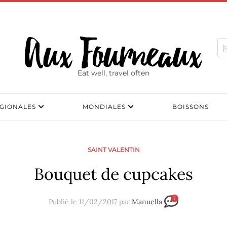
Eat well, travel often
GIONALES
MONDIALES
BOISSONS
SAINT VALENTIN
Bouquet de cupcakes
7
Publié le 11/02/2017 par
Manuella