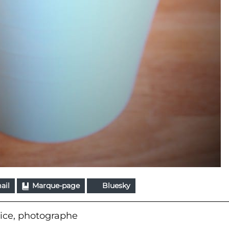
ail
Marque-page
Bluesky
ice, photographe