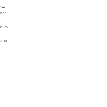
ose
iser
jours
ur et