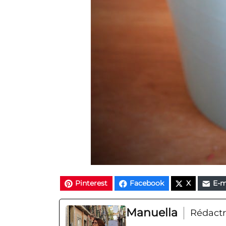
Pinterest
Facebook
X
E-m
Manuella
Rédactr