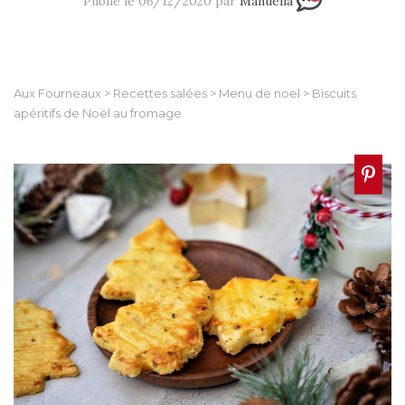
Publié le 06/12/2020 par
Manuella
Aux Fourneaux
>
Recettes salées
>
Menu de noel
>
Biscuits
apéritifs de Noël au fromage