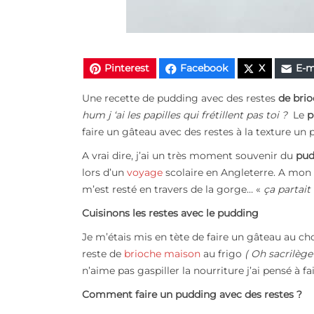
Pinterest
Facebook
X
E-m
Une recette de pudding avec des restes
de brio
hum j ‘ai les papilles qui frétillent pas toi ?
Le
p
faire un gâteau avec des restes à la texture un
A vrai dire, j’ai un très moment souvenir du
pud
lors d’un
voyage
scolaire en Angleterre. A mon a
m’est resté en travers de la gorge… «
ça partait
Cuisinons les restes avec le pudding
Je m’étais mis en tète de faire un gâteau au c
reste de
brioche maison
au frigo
( Oh sacrilège 
n’aime pas gaspiller la nourriture j’ai pensé à f
Comment faire un pudding avec des restes ?