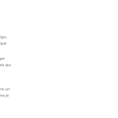
rigo…
 que
ger
ais qui
tre un
me je