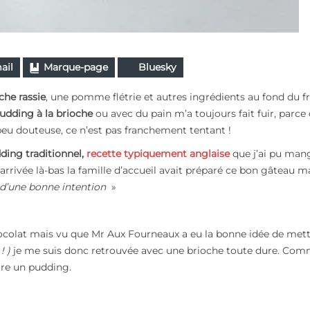
ail
Marque-page
Bluesky
che rassie
, une pomme
flétrie et autres ingrédients au fond du f
udding à la brioche
ou avec du pain m’a toujours fait fuir, parce
 peu douteuse, ce n’est pas franchement tentant !
ding traditionnel,
recette typiquement anglaise
que j’ai pu man
rrivée là-bas la famille d’accueil avait préparé ce bon gâteau m
 d’une bonne intention
»
hocolat mais vu que Mr Aux Fourneaux a eu la bonne idée de met
! )
je me suis donc retrouvée avec une brioche toute dure. Com
aire un pudding.