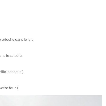
 brioche dans le lait
ans le saladier
lle, cannelle )
otre four )