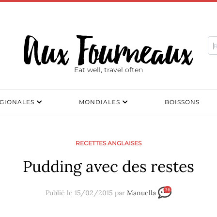
Eat well, travel often
GIONALES
MONDIALES
BOISSONS
RECETTES ANGLAISES
Pudding avec des restes
36
Publié le 15/02/2015 par
Manuella