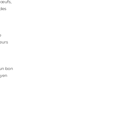
 œufs,
 des
e
ieurs
’un bon
oyen