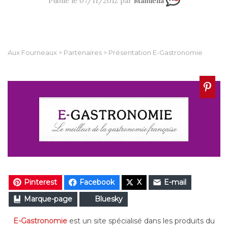
Publié le 07/11/2012 par
Manuella
Aux Fourneaux
>
Partenaires
>
Présentation E-Gastronomie
Pinterest
Facebook
X
E-mail
Marque-page
Bluesky
E-Gastronomie
est un site spécialisé dans les produits du