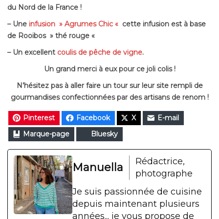
du Nord de la France !
– Une
infusion » Agrumes Chic «
cette infusion est à base
de Rooibos » thé rouge «
– Un excellent
coulis de pêche de vigne
.
Un grand merci à eux pour ce joli colis !
N’hésitez pas à aller faire un tour sur leur site rempli de
gourmandises confectionnées par des artisans de renom !
Pinterest
Facebook
X
E-mail
Marque-page
Bluesky
Rédactrice,
Manuella
photographe
Je suis passionnée de cuisine
depuis maintenant plusieurs
années... je vous propose de