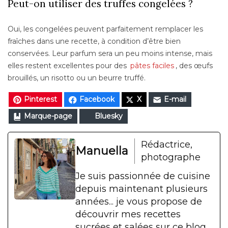
Peut-on utiliser des truffes congelées ?
Oui, les congelées peuvent parfaitement remplacer les
fraîches dans une recette, à condition d’être bien
conservées. Leur parfum sera un peu moins intense, mais
elles restent excellentes pour des
pâtes faciles
, des œufs
brouillés, un risotto ou un beurre truffé.
Pinterest
Facebook
X
E-mail
Marque-page
Bluesky
Rédactrice,
Manuella
photographe
Je suis passionnée de cuisine
depuis maintenant plusieurs
années... je vous propose de
découvrir mes recettes
sucrées et salées sur ce blog.