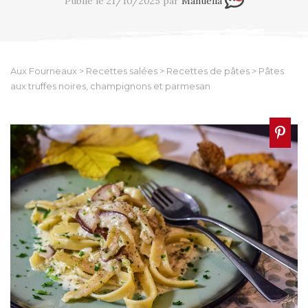
Publié le 21/10/2025 par
Manuella
Aux Fourneaux
>
Recettes salées
>
Recettes de pâtes
>
Pâtes
aux truffes noires, champignons et parmesan