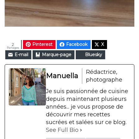
Pinterest
Facebook
X
2
Partages
E-mail
Marque-page
Bluesky
Rédactrice,
Manuella
photographe
Je suis passionnée de cuisine
depuis maintenant plusieurs
années... je vous propose de
découvrir mes recettes
sucrées et salées sur ce blog.
See Full Bio