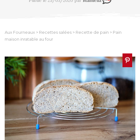
Publié le 25/03/2020 par
Manuella
Aux Fourneaux
>
Recettes salées
>
Recette de pain
>
Pain
maison inratable au four