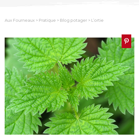
Aux Fourneaux
>
Pratique
>
Blog potager
>
L’ortie