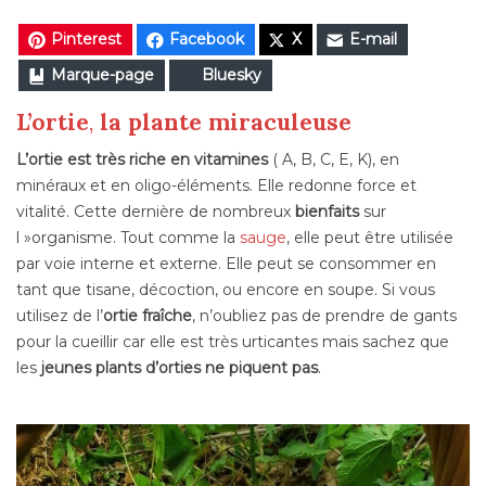
Pinterest
Facebook
X
E-mail
Marque-page
Bluesky
L’ortie
,
la plante miraculeuse
L’ortie est très riche en vitamines
( A, B, C, E, K), en
minéraux et en oligo-éléments. Elle redonne force et
vitalité. Cette dernière de nombreux
bienfaits
sur
l »organisme. Tout comme la
sauge
, elle peut être utilisée
par voie interne et externe. Elle peut se consommer en
tant que tisane, décoction, ou encore en soupe. Si vous
utilisez de l’
ortie fraîche
, n’oubliez pas de prendre de gants
pour la cueillir car elle est très urticantes mais sachez que
les
jeunes plants d’orties ne piquent pas
.