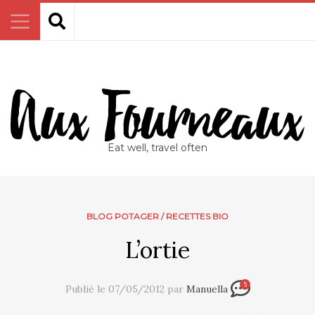
Eat well, travel often
BLOG POTAGER
/
RECETTES BIO
L’ortie
5
Publié le 07/05/2012 par
Manuella