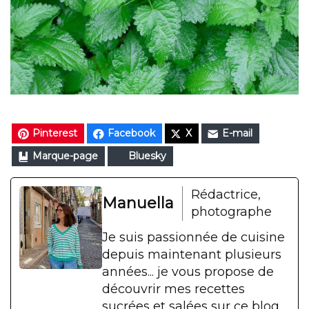
Pinterest
Facebook
X
E-mail
Marque-page
Bluesky
Rédactrice,
Manuella
photographe
Je suis passionnée de cuisine
depuis maintenant plusieurs
années... je vous propose de
découvrir mes recettes
sucrées et salées sur ce blog.