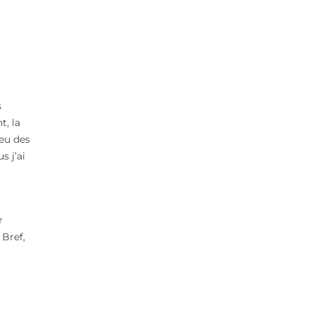
s
t, la
 eu des
s j’ai
r
Bref,