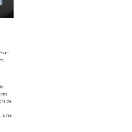
és et
s,
la
epas
ors de
 ), les