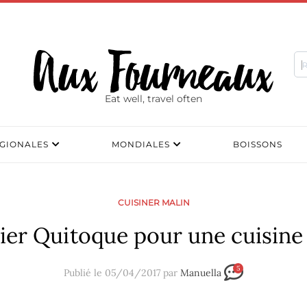
Eat well, travel often
GIONALES
MONDIALES
BOISSONS
CUISINER MALIN
ier Quitoque pour une cuisine f
5
Publié le 05/04/2017 par
Manuella