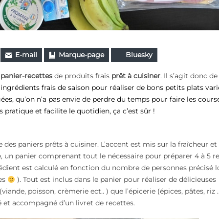
E-mail
Marque-page
Bluesky
n
panier-recettes
de produits frais
prêt à cuisiner
. Il s’agit donc de
ingrédients frais de saison pour réaliser de bons petits plats vari
es, qu’on n’a pas envie de perdre du temps pour faire les course
pratique et facilite le quotidien, ça c’est s
û
r !
des paniers prêts à cuisiner. L’accent est mis sur la fraîcheur et 
e, un panier comprenant tout le nécessaire pour préparer 4 à 5 r
dient est calculé en fonction du nombre de personnes précisé l
ses
). Tout est inclus dans le panier pour réaliser de délicieuses
 (viande, poisson, crèmerie ect.. ) que l’épicerie (épices, pâtes, riz …
é et accompagné d’un livret de recettes.