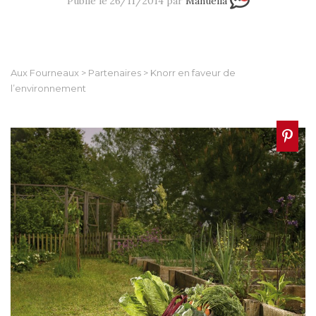
Publié le 26/11/2014 par
Manuella
Aux Fourneaux
>
Partenaires
>
Knorr en faveur de
l’environnement