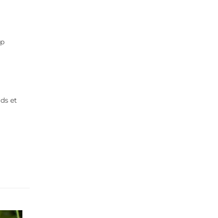
op
ds et