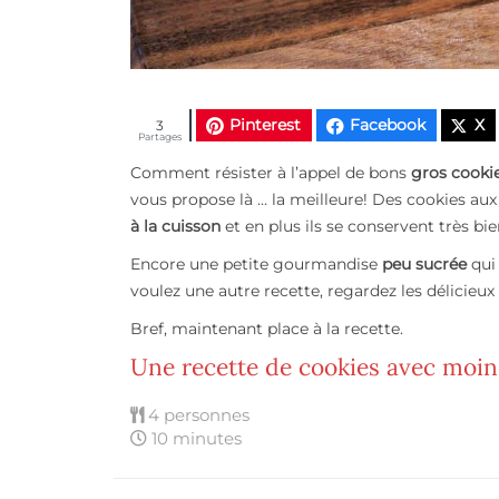
Pinterest
Facebook
X
3
Partages
Comment résister à l’appel de bons
gros cooki
vous propose là … la meilleure! Des cookies aux
à la cuisson
et en plus ils se conservent très b
Encore une petite gourmandise
peu sucrée
qui 
voulez une autre recette, regardez les délicieux
Bref, maintenant place à la recette.
Une recette de cookies avec moin
4 personnes
10 minutes