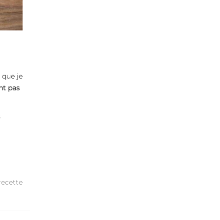
 que je
nt pas
s
recette