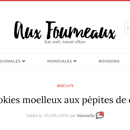
Eat well, travel often
GIONALES
MONDIALES
BOISSONS
BISCUITS
kies moelleux aux pépites de
2
Publié le 30/06/2020 par
Manuella