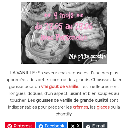
LA VANILLE
: Sa saveur chaleureuse est l’une des plus
appréciées, des petits comme des grands. Choisissez-la en
gousse pour un
vrai gout de vanille
. Les meilleures sont
longues, dodues, d’un aspect luisant et bien souples au
toucher. Les
gousses de vanille de grande qualité
sont
indispensables pour préparer les
crèmes
,
les
glaces
ou la
chantilly
.
Pinterest
Facebook
X
E-mail