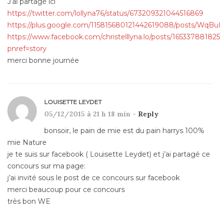
J’ai partagé ici
https://twitter.com/lollyna76/status/673209321044516869
https://plus.google.com/115815680121442619088/posts/WqB
https://www.facebook.com/christelllyna.lo/posts/16533788182
pnref=story
merci bonne journée
LOUISETTE LEYDET
05/12/2015 à 21 h 18 min -
Reply
bonsoir, le pain de mie est du pain harrys 100%
mie Nature
je te suis sur facebook ( Louisette Leydet) et j’ai partagé ce
concours sur ma page:
j’ai invité sous le post de ce concours sur facebook
merci beaucoup pour ce concours
très bon WE