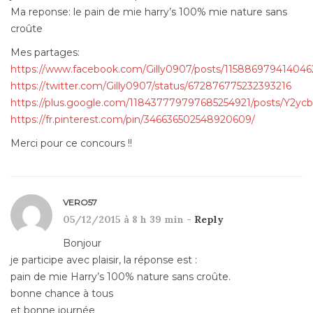
Ma reponse: le pain de mie harry’s 100% mie nature sans
croûte
Mes partages:
https://www.facebook.com/Gilly0907/posts/115886979414046
https://twitter.com/Gilly0907/status/672876775232393216
https://plus.google.com/118437779797685254921/posts/Y2y
https://fr.pinterest.com/pin/346636502548920609/
Merci pour ce concours !!
VERO57
05/12/2015 à 8 h 39 min -
Reply
Bonjour
je participe avec plaisir, la réponse est :
pain de mie Harry’s 100% nature sans croûte.
bonne chance à tous
et bonne journée