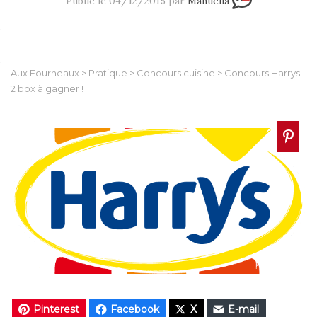
Publié le 04/12/2015 par
Manuella
Aux Fourneaux
>
Pratique
>
Concours cuisine
>
Concours Harrys
2 box à gagner !
Pinterest
Facebook
X
E-mail