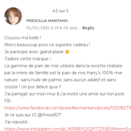
4.5
sur
5
PRESCILLIA MARITANO
12/12/2015 à 21 h 56 min -
Reply
Coucou ma belle !
Merci beaucoup pour ce superbe cadeau !
Je participe avec grand plaisir
J’adore cette marque !
La gamme de pain de mie utilisée dans la recette réalisée
par la mère de famille est le pain de mis Harry’s 100% mie
nature : sans huile de palme, sans aucun additif et sans
croûte ! Un pur délice quoi !!
J’ai partagé sur mon mur & j’ai invité une amie sur ton post
FB :
https://www.facebook.com/prescillia.maritano/posts/1020827
Je te suis sur IG @Press927
J’ai reposté :
https://www.instagram.com/p/_NR9B0QIQP1TZ9Jj51jMxnmEo