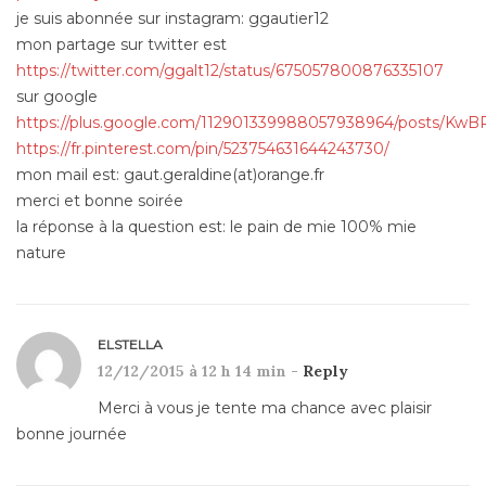
je suis abonnée sur instagram: ggautier12
mon partage sur twitter est
https://twitter.com/ggalt12/status/675057800876335107
sur google
https://plus.google.com/112901339988057938964/posts/Kw
https://fr.pinterest.com/pin/523754631644243730/
mon mail est: gaut.geraldine(at)orange.fr
merci et bonne soirée
la réponse à la question est: le pain de mie 100% mie
nature
ELSTELLA
12/12/2015 à 12 h 14 min -
Reply
Merci à vous je tente ma chance avec plaisir
bonne journée