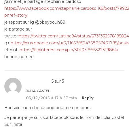
j’aime et je partage stephanie cardoso
https://www.facebook.com/stephanie.cardoso.165/posts/7992
pnref=story
je repost sur ig @bbeybouh89
je partage sur
twitter:
https://twitter.com/Latiina94/status/673133257819582
g+:
https://plus.google.com/u/0/116678524768057401795/post
et pint :
https://fr.pinterest.com/pin/301037556322319864/
bonne journee
5
sur
5
JULIA CASTEL
05/12/2015 à 17 h 37 min -
Reply
Bonsoir, merci beaucoup pour ce concours
Je participe, je suis sur facebook sous le nom de Julia Castel
Sur Insta