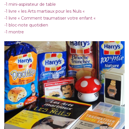
-1 mini-aspirateur de table
-1 livre « les Arts martiaux pour les Nuls «
-1 livre « Comment traumatiser votre enfant «
-1 bloc-note quotidien
-1 montre