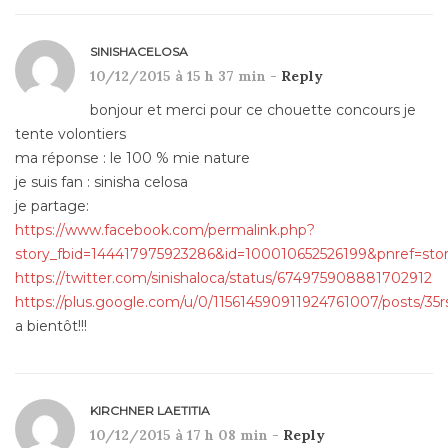
SINISHACELOSA
10/12/2015 à 15 h 37 min -
Reply
bonjour et merci pour ce chouette concours je
tente volontiers
ma réponse : le 100 % mie nature
je suis fan : sinisha celosa
je partage:
https://www.facebook.com/permalink.php?
story_fbid=144417975923286&id=100010652526199&pnref=sto
https://twitter.com/sinishaloca/status/674975908881702912
https://plus.google.com/u/0/115614590911924761007/posts/3
a bientôt!!!
KIRCHNER LAETITIA
10/12/2015 à 17 h 08 min -
Reply