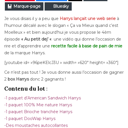
Marque-page
Bluesky
Je vous disais il y a peu que
Harrys lançait une web serie
à
l’humour décalé avec le slogan « Ça va Mieux quand c’est
Moelleux » et bien aujourd’hui je vous propose le 4èm
épisode
« Au petit dej’ «
une vidéo qui donne l’occasion de
rire et d’apprendre une
recette facile à base de pain de mie
de la marque Harrys.
[youtube id= »96peKElcJ3U » width= »620″ height= »360″]
Ce n’est pas tout ! Je vous donne aussi l’occasion de gagner
2
box Harrys
donc 2 gagnants !
Contenu du lot
:
-1 paquet d’American Sandwich Harrys
-1
paquet
100% Mie nature Harrys
-1
paquet
Brioche tranchée Harrys
-1
paquet
DooWap Harrys
-Des moustaches autocollantes