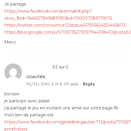
Je partage
https://www.facebook.com/permalink.php?
story_fbid=1645637845689190&id=100007289719015
https://twitter.com/cocovince12/status/675056243514458113
https://plus.google.com/u/0/105735273057944318410/posts/
Merci
3.5
sur
5
GGAUTIER
10/12/2015 à 21 h 03 min -
Reply
bonsoir
je participe avec plaisir
j’ai partagé le jeu en invitant une amie sur votre page fb
mon lien de partage est
https://www.facebook.com/geraldine.gautier.712/posts/17026
pnref=story