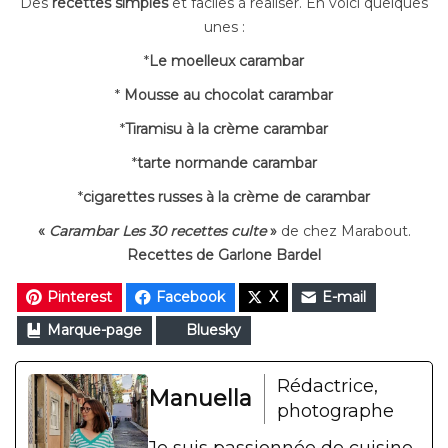
Des
recettes simples
et faciles à réaliser. En voici quelques
unes :
*
Le moelleux carambar
*
Mousse au chocolat carambar
*
Tiramisu à la crème carambar
*
tarte normande carambar
*
cigarettes russes à la crème de carambar
«
Carambar Les 30 recettes culte
»
de chez Marabout.
Recettes de
Garlone Bardel
Pinterest
Facebook
X
E-mail
Marque-page
Bluesky
Rédactrice,
Manuella
photographe
Je suis passionnée de cuisine