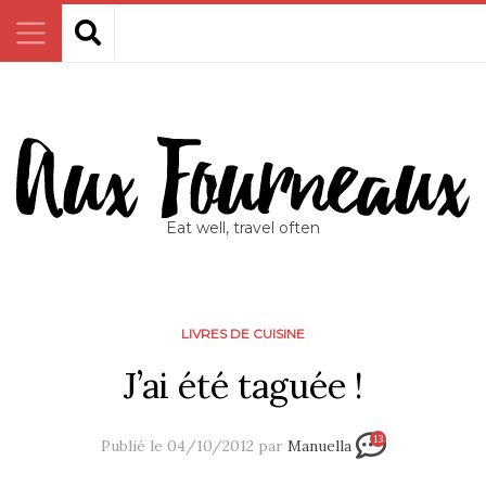
Eat well, travel often
LIVRES DE CUISINE
J’ai été taguée !
13
Publié le 04/10/2012 par
Manuella