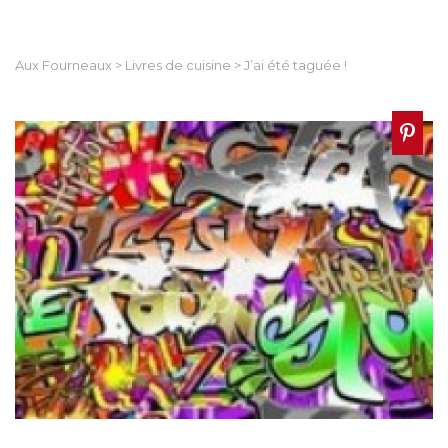
Aux Fourneaux
>
Livres de cuisine
>
J’ai été taguée !