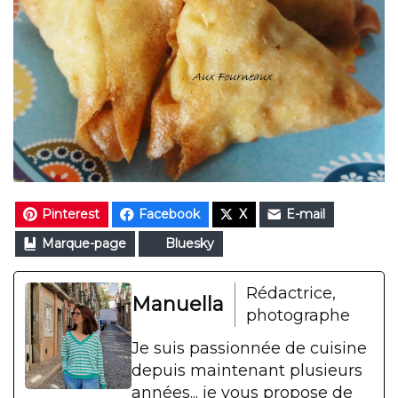
Pinterest
Facebook
X
E-mail
Marque-page
Bluesky
Rédactrice,
Manuella
photographe
Je suis passionnée de cuisine
depuis maintenant plusieurs
années... je vous propose de