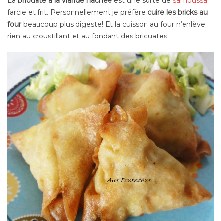
La
briouate à la viande hachée
est une sorte de
samoussa
farcie et frit. Personnellement je préfère
cuire les bricks au
four
beaucoup plus digeste! Et la cuisson au four n’enlève
rien au croustillant et au fondant des briouates.