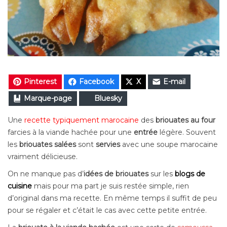
Pinterest
Facebook
X
E-mail
Marque-page
Bluesky
Une
recette typiquement marocaine
des
briouates au four
farcies à la viande hachée pour une
entrée
légère. Souvent
les
briouates
salées
sont
servies
avec une soupe marocaine
vraiment délicieuse.
On ne manque pas d’
idées
de briouates
sur les
blogs de
cuisine
mais pour ma part je suis restée simple, rien
d’original dans ma recette. En même temps il suffit de peu
pour se régaler et c’était le cas avec cette petite entrée.