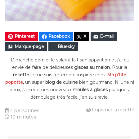
Pinterest
Facebook
X
E-mail
Marque-page
Bluesky
Dimanche dernier le soleil à fait son apparition et j’ai eu
envie de faire de délicieuses
glaces au melon
. Pour la
recette
je me suis fortement inspirée chez
Ma p’tite
popotte
,
un super
blog de cuisine
bien gourmand!
Ni une ni
deux, j’ai sorti mes nouveaux
moules à glaces
pratiques,
démoulage très facile, j’en suis ravie!
Imprimer la recette
4 personnes
10 minutes