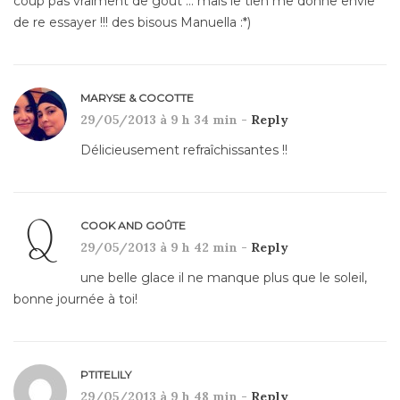
coup pas vraiment de goût … mais le tien me donne envie
de re essayer !!! des bisous Manuella :*)
MARYSE & COCOTTE
29/05/2013 à 9 h 34 min -
Reply
Délicieusement refraîchissantes !!
COOK AND GOÛTE
29/05/2013 à 9 h 42 min -
Reply
une belle glace il ne manque plus que le soleil,
bonne journée à toi!
PTITELILY
29/05/2013 à 9 h 48 min -
Reply