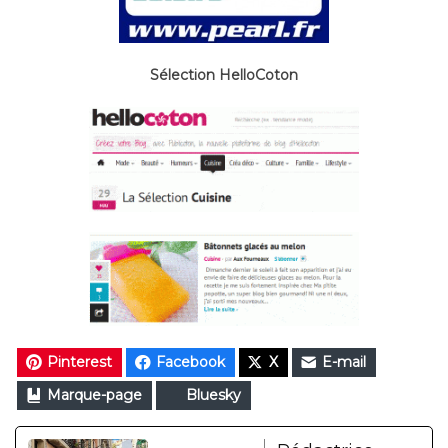
Sélection HelloCoton
Pinterest
Facebook
X
E-mail
Marque-page
Bluesky