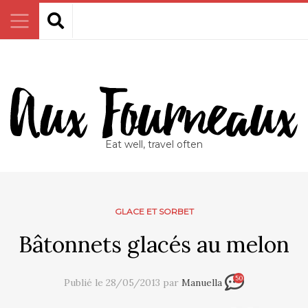
Eat well, travel often
GLACE ET SORBET
Bâtonnets glacés au melon
50
Publié le 28/05/2013 par
Manuella