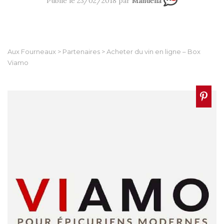
Publié le 23/02/2018 par
Manuella
Aux Fourneaux
>
Partenaires
>
Acheter du vin en ligne – Box
Viamo