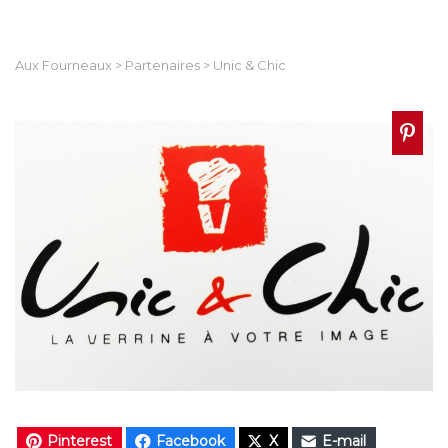
Aux Fourneaux
>
Partenaires
>
Unic & Chic
Pinterest
Facebook
X
E-mail