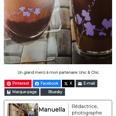
Un grand merci à mon partenaire Unic & Chic
Pinterest
Facebook
X
E-mail
Marque-page
Bluesky
Rédactrice,
Manuella
photographe