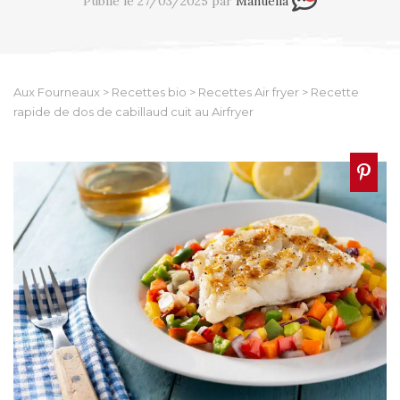
Publié le 27/03/2025 par
Manuella
Aux Fourneaux
>
Recettes bio
>
Recettes Air fryer
>
Recette
rapide de dos de cabillaud cuit au Airfryer