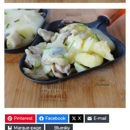
Pinterest
Facebook
X
E-mail
Marque-page
Bluesky