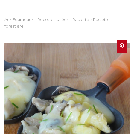
Aux Fourneaux
>
Recettes salées
>
Raclette
>
Raclette
forestière