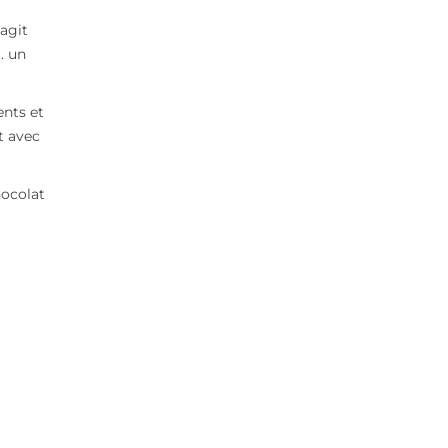
s’agit
. un
ents et
et avec
hocolat