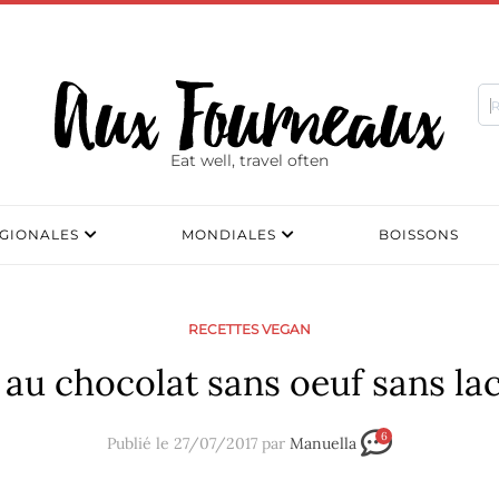
Eat well, travel often
GIONALES
MONDIALES
BOISSONS
RECETTES VEGAN
 au chocolat sans oeuf sans la
6
Publié le 27/07/2017 par
Manuella